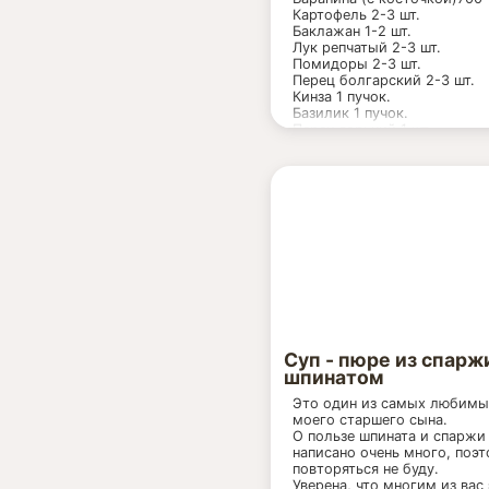
Картофель 2-3 шт.
Баклажан 1-2 шт.
Лук репчатый 2-3 шт.
Помидоры 2-3 шт.
Перец болгарский 2-3 шт.
Кинза 1 пучок.
Базилик 1 пучок.
Перец горький 1 шт.
Чеснок 4-6 долек.
Соль
Специи
Суп - пюре из спарж
шпинатом
Это один из самых любимы
моего старшего сына.
О пользе шпината и спаржи
написано очень много, поэ
повторяться не буду.
Уверена, что многим из вас 