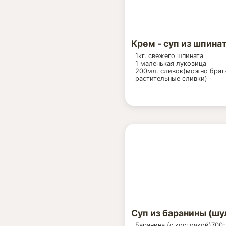
Крем - суп из шпина
1кг. свежего шпината
1 маленькая луковица
200мл. сливок(можно брат
растительные сливки)
Суп из баранины (ш
Баранина (с косточкой)700-