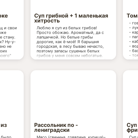
оке
Суп грибной + 1 маленькая
Том
хитрость
- го
- лу
щ и свои
Люблю я суп из белых грибов!
- ка
аже
Просто обожаю. Ароматный, да с
- па
е стану.
лапшичкой. Но белые грибы
- ка
х? Ну-у-
дорогие, как ё-моё! Я барышня
- во
вно не
городская, в лесу бываю нечасто,
- ба
моих
поэтому запасы сушеных белых
- то
воего"
грибов у меня совсем небогатые.
- 2-
Что ж теперь грибной суп не есть?
я
Пришлось выкручиваться :))))
и
з которых
На 3-х литровую кастрюлю:
сиома,
Белые сушеные грибы - 10 граммов
ту у
Шампиньоны - 0,5 кг
я
Картофель 2-3 штучки
ешь", а
Морковь - 1 штука
лук репч. - 1 штука
лапша яичная - 50-100 грамм
лодой
укроп, соль, перец
одится
 из
Рассольник по -
Суп
оего
лениградски
фри
! я
овощей.
я было
Мясо (свинина, говядина, курица)–
Суп 