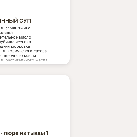
ИННЫЙ СУП
. л. семян тмина
ковица
ительное масло
зубчика чеснока
едняя морковка
ч. л. коричневого сахара
 сливочного масла
. л. растительного масла
 ст. л. муки
картофелины, нарезать
иками
. л. сладкой паприки
 л. соли
стаканов воды или бульона
иного, говяжьего или
щного)
 - пюре из тыквы 1