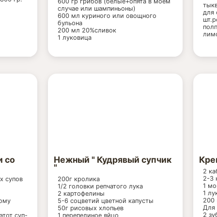
600 гр грибов (белые+опята в моем
тыкв
случае или шампиньоны)
для 
600 мл куриного или овощного
шт.р
бульона
полп
200 мл 20%сливок
лимо
1 луковица
и со
Нежный " Кудрявый супчик
Крем
"
2 ка
2-3
х супов
200г кролика
1 мо
1/2 головки репчатого лука
1 лу
2 картофелины
200 
тому
5-6 соцветий цветной капусты
Для 
50г рисовых хлопьев
2 зу
этот суп-
1 перепелиное яйцо