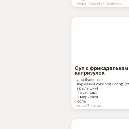
пюре придется по вкусу.
Для его приготовления на
понадобятся:
Спаржа (у меня были тонки
зеленые ростки) - 1 пучок,
150-200 гр.
Шпинат - 100-150 гр.
Картофель - 2 шт. не крупн
Раковые шейки в рассоле - 
385 гр.
Лук - 1шт.
Сливки - 1/3 стакана
Соль, перец.
Суп с фрикаделькам
капризулек
для бульона:
куринный суповой набор (с
крылышки)
1 луковица
1 морковка
соль
вода 3 литра
для фрикаделек:
фарш гояжий (можно добав
немного свиного)500г
1 яйцо