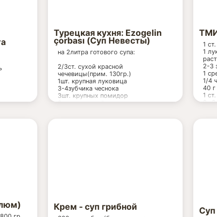
Турецкая кухня: Ezogelin
ТМ
çorbası (Суп Невесты)
та
1 ст
1 лу
на 2литра готового супа:
раст
2-3 
2/3ст. сухой красной
ь
1 ср
чечевицы(прим. 130гр.)
1/4 
1шт. крупная луковица
40 г
3-4зубчика чеснока
1 ст
3шт. крупных помидор
2 -3
3ст.л. с горкой томат-пасты
1-2 
1,5-2ст.л. сухой молотой мяты
куб
1,5л. куриного бульона(или воды)
1 ст
1 ч.
5-6 
(кур
ово
улюм)
Крем - суп грибной
Суп
800 гр.