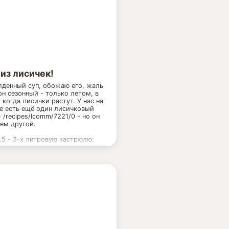
 из лисичек!
денный суп, обожаю его, жаль
он сезонный - только летом, в
 когда лисички растут. У нас на
е есть ещё один лисичковый
- /recipes/lcomm/7221/0 - но он
ем другой.
.5 - 3-х литровую кастрюлю:
ы лисички свежие - 1 литровая
а
овь - 1 шт.
- 1 шт.
ки - 1 стакан
 - 1 ст. ложка
ошка - 4-5 шт.
ный лук, укроп - по вкусу, но
ательно!
, паприка - по вкусу.