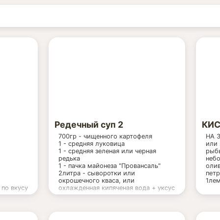
Редечный суп 2
КИС
700гр - чищенного картофеля
НА 3
1 - средняя луковица
или
1 - средняя зеленая или черная
рыбы
редька
небо
1 - пачка майонеза "Провансаль"
олив
2литра - сыворотки или
петр
окрошечного кваса, или
1лем
 по вкусу
охлажденная кипяченая вода + уксус
редис
1 - средний свежий огурец
2-3ст. ложки растительного масла
укроп