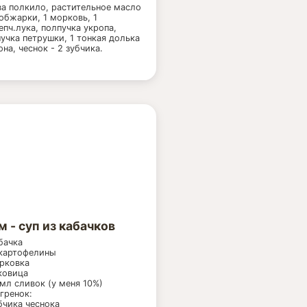
а полкило, растительное масло
обжарки, 1 морковь, 1
епч.лука, полпучка укропа,
учка петрушки, 1 тонкая долька
на, чеснок - 2 зубчика.
 - суп из кабачков
бачка
 картофелины
рковка
ковица
мл сливок (у меня 10%)
гренок:
бчика чеснока