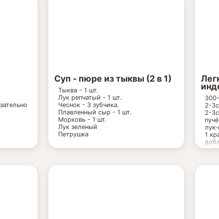
зеленый лук
соль, перец по вкусу
Суп - пюре из тыквы (2 в 1)
Лег
инд
Тыква - 1 шт.
Лук репчатый - 1 шт.
300-
язательно
Чеснок - 3 зубчика.
2-3с
Плавленный сыр - 1 шт.
2-3с
Морковь - 1 шт.
пучё
Лук зеленый
лук-
Петрушка
1 кр
доба
я
куби
свар
буль
2ст.
1-2с