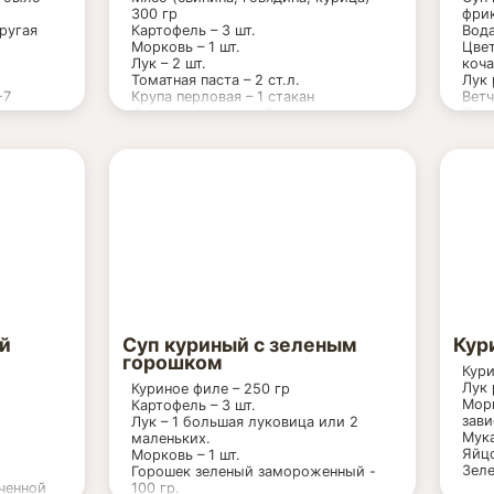
инцип
300 гр
фри
читать,
ругая
Картофель – 3 шт.
Вода
ивотиков
Морковь – 1 шт.
Цвет
инству.
Лук – 2 шт.
коча
Томатная паста – 2 ст.л.
Лук 
)- 0,5 кг
-7
Крупа перловая – 1 стакан
Ветч
овая из
Огурцы соленые – 2 шт.
Поми
Вода для супа – 3 литра, для
Зел
перловки – 2-3 литра.
све
ь) – 3-4
Мясн
любите)
Яйцо
Зеле
Масл
– 2 
Вари
остернак
шка и
ой
Суп куриный с зеленым
Кур
горошком
Кури
Лук 
Куриное филе – 250 гр
Морк
Картофель – 3 шт.
зави
Лук – 1 большая луковица или 2
Мука
маленьких.
Яйцо
Морковь – 1 шт.
Зеле
Горошек зеленый замороженный -
ченной
100 гр.