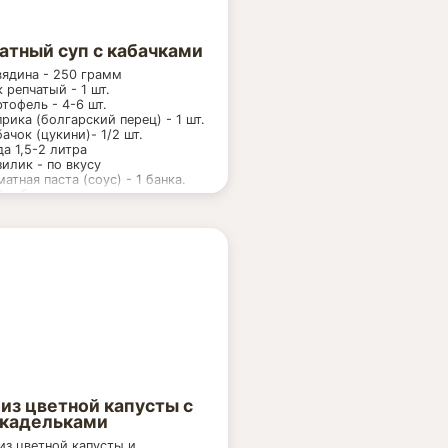
атный суп с кабачками
вядина - 250 грамм
к репчатый - 1 шт.
ртофель - 4-6 шт.
прика (болгарский перец) - 1 шт.
бачок (цукини)- 1/2 шт.
да 1,5-2 литра
зилик - по вкусу
матная паста (соус) - 1 банка.
3 зубчика чеснока
 из цветной капусты с
кадельками
из цветной капусты и