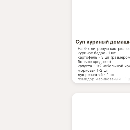
соль, перец молотый
для супа:
2 средние картофелины
100г риса
Суп куриный домаш
На 4-х литровую кастрюлю:
куриное бедро- 1 шт
картофель - 3 шт (размером
больше среднего)
капуста - 1/2 небольшой к
морковь- 1-2 шт
лук репчатый - 1 шт
помидор маринованый - 1 ш
свежих)
мука - 1 ст. лож.
соль, перец по вкусу, зелен
- 1 пучок