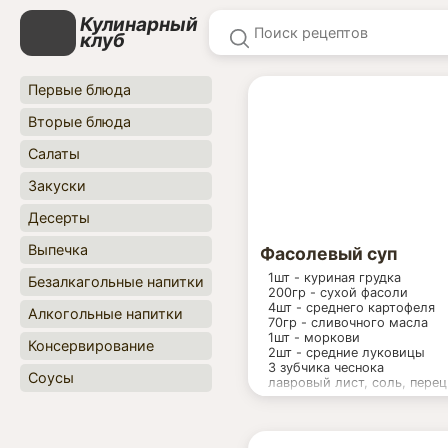
Кулинарный
клуб
Первые блюда
Вторые блюда
Салаты
Закуски
Десерты
Выпечка
Фасолевый суп
1шт - куриная грудка
Безалкагольные напитки
200гр - сухой фасоли
4шт - среднего картофеля
Алкогольные напитки
70гр - сливочного масла
1шт - моркови
Консервирование
2шт - средние луковицы
3 зубчика чеснока
Соусы
лавровый лист, соль, перец