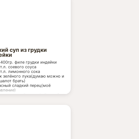
кий суп из грудки
ейки
400гр. филе грудки индейки
т.л. соевого соуса
т.л. лимонного сока
к зелёного лука(думаю можно и
шалот брать)
асный сладкий перец(моё
вление)
к куриного бульона(я брала 2л
енного нежирного куриного
она)
л. кунжута
т.л. мелкой вермишели