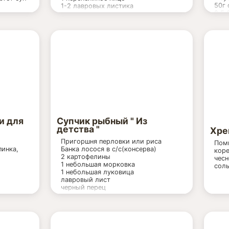
50г 
1-2 лавровых листика
0,5 
е
 примерно
ые
1 банка
и для
Супчик рыбный " Из
детства "
Хре
Пригоршня перловки или риса
Поми
пинка,
Банка лосося в с/с(консерва)
коре
2 картофелины
чесн
1 небольшая морковка
соль
1 небольшая луковица
лавровый лист
черный перец
Суп вкусненький как с перловкой
ить
так и с рисом. Мама готовила с
рисом, а я люблю с перловкой:)