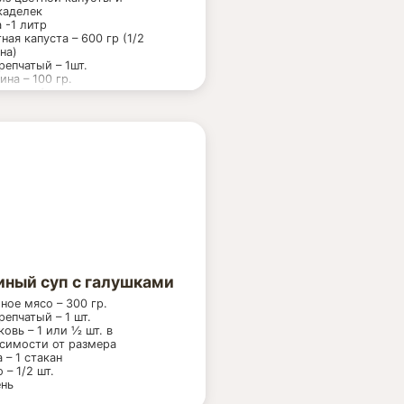
каделек
 -1 литр
ная капуста – 600 гр (1/2
на)
репчатый – 1шт.
ина – 100 гр.
дор – 1 шт.
еный горошек
жемороженный – 250 гр
ой фарш – 300-400 гр
 – ½ шт.
нь петрушки – 1 пучок
о оливковое или подсолнечное
ст. ложки
анты приправ: тмин, базилик.
иный суп с галушками
ное мясо – 300 гр.
репчатый – 1 шт.
овь – 1 или ½ шт. в
симости от размера
 – 1 стакан
 – 1/2 шт.
нь