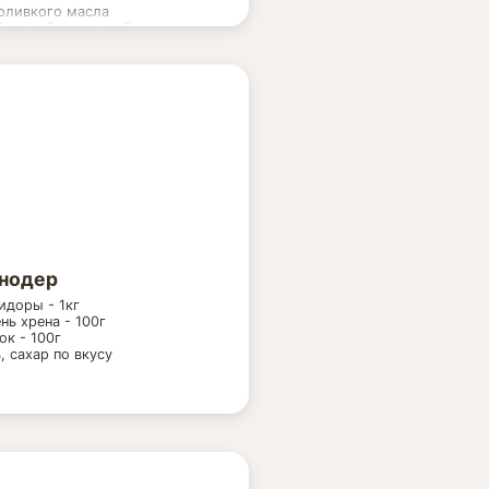
оливкого масла
батона белого хлеба
нодер
доры - 1кг
нь хрена - 100г
ок - 100г
, сахар по вкусу