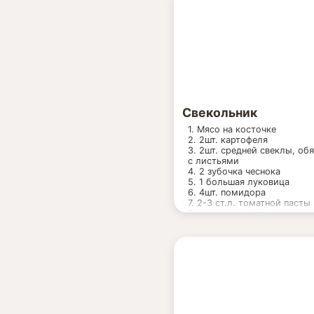
Свекольник
1. Мясо на косточке
2. 2шт. картофеля
3. 2шт. средней свеклы, об
с листьями
4. 2 зубочка чеснока
5. 1 большая луковица
6. 4шт. помидора
7. 2-3 ст.л. томатной пасты
8. растительного масла дл
зажарки
9. соль, специи
10 сметанка приподаче