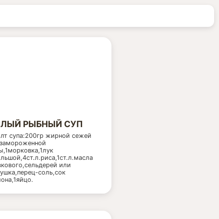
ЛЫЙ РЫБНЫЙ СУП
лт супа:200гр жирной сежей
 замороженной
,1морковка,1лук
льшой,4ст.л.риса,1ст.л.масла
кового,сельдерей или
ушка,перец-соль,сок
она,1яйцо.