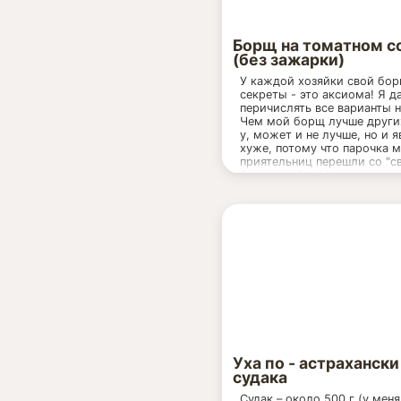
Борщ на томатном с
(без зажарки)
У каждой хозяйки свой бор
секреты - это аксиома! Я д
перичислять все варианты н
Чем мой борщ лучше други
у, может и не лучше, но и я
хуже, потому что парочка 
приятельниц перешли со "с
борща на "мой", а это уже
показатель :))) Кроме того 
собираюсь открыть все сво
секретики и ньюансики, бе
борщ не борщ (это тоже ак
по одному и тому же рецеп
одной поварёшки получитс
обалдемон "пальчики оближ
у другой - помои).
Опять же, может какой мо
неопытной поварёшке приг
пошаговый рецепт.
Уха по - астрахански
Самый основной принцип м
судака
борща - отсутствие зажарки
готовлю только из свежих 
Судак – около 500 г (у мен